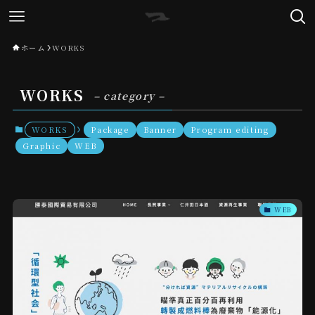
ホーム
WORKS
WORKS
– category –
WORKS
Package
Banner
Program editing
Graphic
WEB
WEB