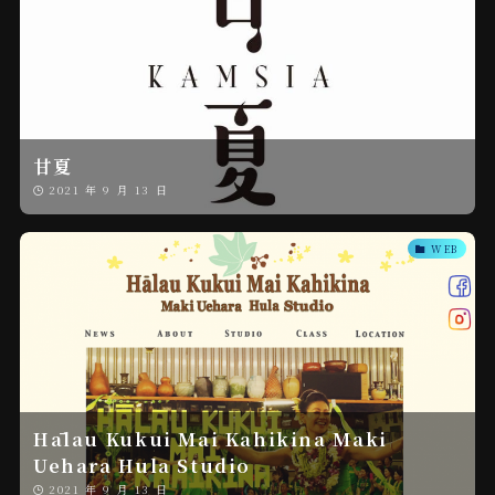
甘夏
2021 年 9 月 13 日
WEB
Hālau Kukui Mai Kahikina Maki
Uehara Hula Studio
2021 年 9 月 13 日