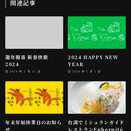
関連記事
龍年報喜 新春快樂
2024 HAPPY NEW
2024
YEAR
2024 年 2 月 11 日
2024 年 1 月 1 日
年末年始休業日のお知ら
台湾でミシュランガイド
せ
レストランEphernité